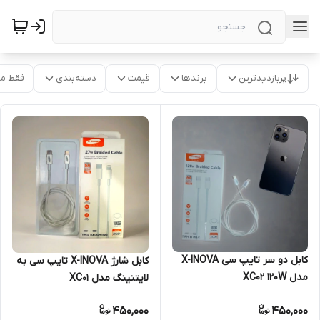
پربازدیدترین
برندها
قیمت
دسته‌بندی
فقط م
کابل دو سر تایپ سی X-INOVA
کابل شارژ X-INOVA تایپ سی به
مدل XC02 120W
لایتنینگ مدل XC01
450,000
450,000