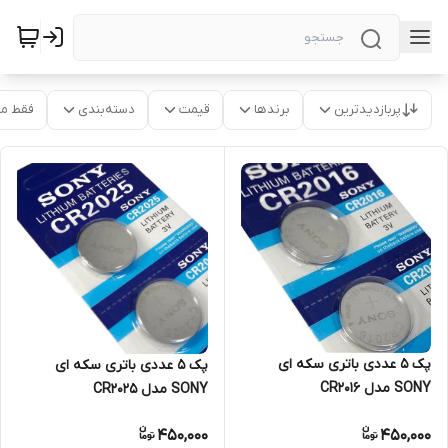
پربازدیدترین
برندها
قیمت
دسته‌بندی
فقط م
پک 5 عددی باتری سکه ای
پک 5 عددی باتری سکه ای
SONY مدل CR2016
SONY مدل CR2025
450,000
450,000