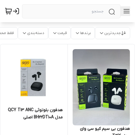
جدیدترین
برندها
قیمت
دسته‌بندی
فقط محص
هدفون بلوتوثی QCY T13 ANC
مدل BH22DT10A اصلی
هدفون بی سیم کیو سی وای