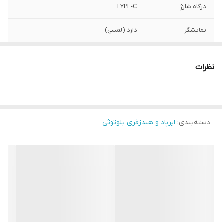
درگاه شارژ
TYPE-C
نمایشگر
دارد (لمسی)
مناسب برای
موزیک ، مکالمه، گیم
نظرات
نویز کنسلینگ
دارد
قابلیت اتصال به
دارد
تلفن همراه
دسته‌بندی
:
ایرپاد و هندزفری بلوتوثی
سازگار با
انواع تلفن همراه
تاچ کنترل
فعال
قابلیت تغییر
دارد
بکگراند