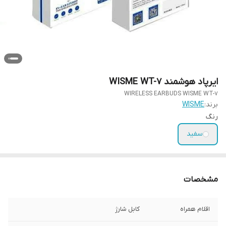
ایرپاد هوشمند WISME WT-7
WIRELESS EARBUDS WISME WT-7
برند:
WISME
رنگ
سفید
مشخصات
اقلام همراه
کابل شارژ