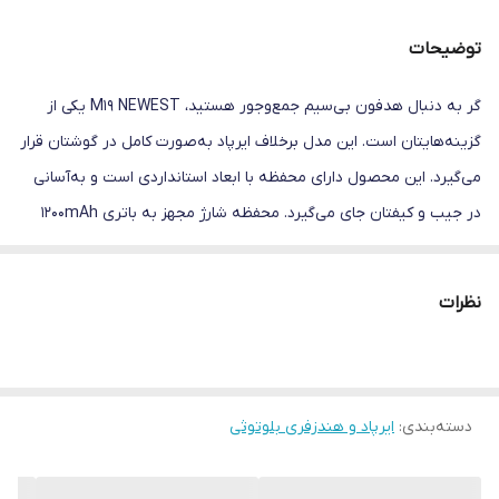
دقت صفحه نمایش
LED
توضیحات
نویز کنسلینگ
دارد
گر به دنبال هدفون بی‌سیم جمع‌و‌جور هستید، M19 NEWEST یکی از
ظرفیت باتری
1200 میلی آمپر
گزینه‌هایتان است. این مدل برخلاف ایرپاد به‌صورت کامل در گوشتان قرار
می‌گیرد. این محصول دارای محفظه با ابعاد استانداردی است و به‌آسانی
در جیب و کیفتان جای می‌گیرد. محفظه شارژ مجهز به باتری 1200mAh
است که تا ساعت ها میتوانید از آن استفاده کنید یا به عنوان پاوربانک
برای شارژ گوشی بهره ببرید. همچنین این محفظه دارای نشانگر LED زیبا
نظرات
برای نمایش میزان شارژ محفظه و هریک از گوشی هاست. اتصال این
هدفون به گوشی از طریق بلوتوث امکان‌پذیر است. برای این محصول
بلوتوث نسخه 5 تعبیه‌شده تا برقراری ارتباط کیفیت بالایی داشته
دسته‌بندی
:
ایرپاد و هندزفری بلوتوثی
باشد.فاصله اتصال 10 متری ، عملکرد پایدار ، انتقال زیاد ، مصرف کم و
سازگاری قوی را به شما ارایه میدهد. اگر قصد دارید از این مدل بدون
محفظه استفاده کنید، تا 4 ساعت این محصول قابلیت پخش موسیقی را