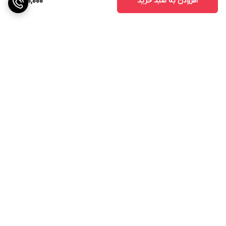
افزودن به سبد خرید
650,000
برگشت به بالا
ارسال ویژه
ارتباط با پشتیبانی
ضمانت اصالت کالا
48ساعت مهلت تست بعد از
تحویل کالا