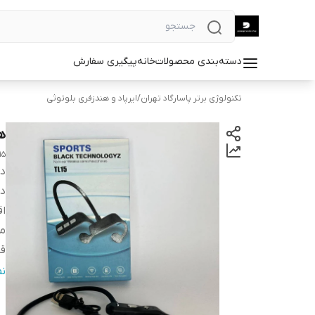
دسته‌بندی محصولات
خانه
پیگیری سفارش
تکنولوژی برتر پاسارگاد تهران
/
ایرپاد و هندزفری بلوتوثی
هن
15
دس
در
اق
من
قا
سا
ن
ر