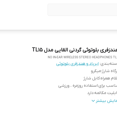
دزفری بلوتوثی گردنی القایی مدل TL15
NO IN-EAR WIRELESS STEREO HEADPHONES TL
ته‌بندی
:
ایرپاد و هندزفری بلوتوثی
گاه شارژ
:
میکرو
لام همراه
:
کابل شارژ
اسب برای
:
استفاده روزمره ، ورزشی
بلیت مکالمه
:
دارد
زگار با
:
انواع تلفن همراه
مایش بیشتر
نگ
:
مشکی