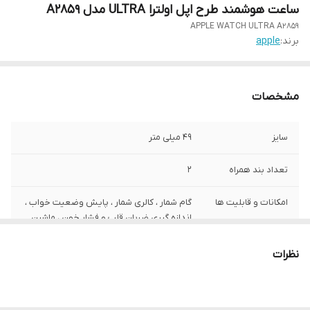
ساعت هوشمند طرح اپل اولترا ULTRA مدل A2859
APPLE WATCH ULTRA A2859
برند:
apple
مشخصات
سایز
49 میلی متر
تعداد بند همراه
2
امکانات و قابلیت ها
گام شمار ، کالری شمار ، پایش وضعیت خواب ،
اندازه گیری ضربان قلب و فشار خون ، ماشین
حساب ، نمایش تماس ها و پیامها
نظرات
سازگار با
اندروید ، ای او اس
سنسور های سلامتی
فعال