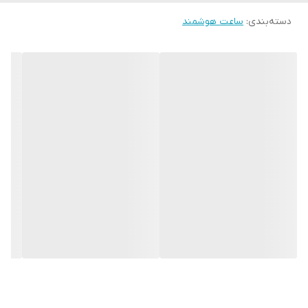
سنسور های ورزشی
فعال
دسته‌بندی
:
ساعت هوشمند
اقلام همراه
2 عدد بند ، شارژر ، دفترچه راهنما
اصالت کالا
های کپی
کیفیت
کاملا مشابه اپل واچ اورجینال