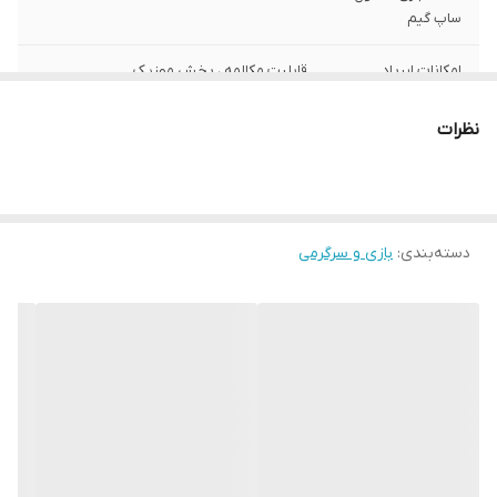
ساپ گیم
امکانات ایرپاد
قابلیت مکالمه ، پخش موزیک
برد بلوتوث ایرپاد
تا 10 متر
نظرات
ظرفیت باتری ایرپاد
20 میلی آمپر
ها
ظرفیت باتری کیس
200 میلی آمپر
دسته‌بندی
:
بازی و سرگرمی
مدت زمان استفاده
تا 3 ساعت