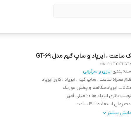
 ساعت ، ایرپاد و ساپ گیم مدل GT-69
4IN1 SUIT GIFT GT-
ته‌بندی
:
بازی و سرگرمی
لام همراه
:
ساعت ، ساپ گیم ، ایرپاد ، کاور ایرپاد
کانات ایرپاد
:
مکالمه و پخش موزیک
فیت باتری ایرپاد ها
:
20 میلی آمپر
ت زمان استفاده
:
تا 3 ساعت
رفیت باتری کیس
:
200 میلی آمپر
مایش بیشتر
د بلوتوث ایرپاد
:
10 متر