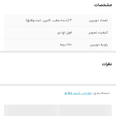
مشخصات
تعداد دوربین
3 (دنده عقب ، کابین ، ثبت وقایع)
کیفیت تصویر
فول اچ دی
زاویه دوربین
170 درجه
درگاه کارت SD
دارد
نظرات
دید در شب
دارد
پشتیبانی از کارت
32 گیگابایت
حافظه تا
دسته‌بندی
:
دوربین ثبت وقایع
اقلام همراه
کابل فندکی ، کابل اتصال دوربین ها