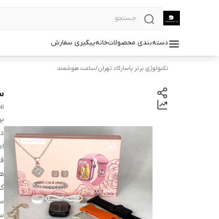
دسته‌بندی محصولات
خانه
پیگیری سفارش
تکنولوژی برتر پاسارگاد تهران
/
ساعت هوشمند
ساع
NI
بر
دس
ام
قا
ه
ک
س
س