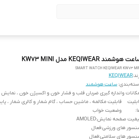
ت هوشمند KEQIWEAR مدل KW73 MINI
SMART WATCH KEQIWEAR KW73 MI
ند:
KEQIWEAR
ته‌بندی
:
ساعت هوشمند
کانات و
اندازه گیری ضربان قلب و فشار خون و اکسیژن خون ، نمایش پ
بلیت
قابلیت مکالمه ، ماشین حساب ، گام شمار و کالری شمار ، پا
ا
:
وضعیت خواب
یفیت صفحه نمایش
:
AMOLED
نسور های ورزشی
:
فعال
نسور های سلامتی
:
فعال