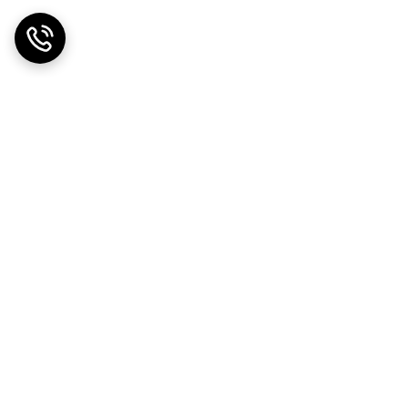
ت مهلت تست
پخش عمده لوازم جانبی