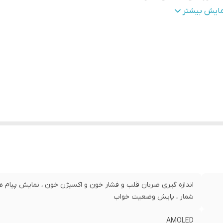
بلیت مکالمه
:
دارد
مایش بیشتر
زگار با
:
انواع تلفن همراه
اسب برای
:
استفاده روزمره ، ورزشی
لام همراه
:
شارژر ، بدلیجات ، بند
اندازه گیری ضربان قلب و فشار خون و اکسیژن خون ، نمایش پیام ها 
شمار ، پایش وضعیت خواب
AMOLED