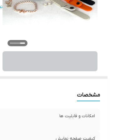
قا
ن
سا
من
اق
مشخصات
امکانات و قابلیت ها
کیفیت صفحه نمایش