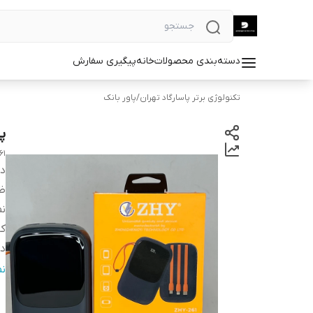
دسته‌بندی محصولات
خانه
پیگیری سفارش
تکنولوژی برتر پاسارگاد تهران
/
پاور بانک
پاوربا
61
دس
ظ
نم
کا
در
تع
ن
ت