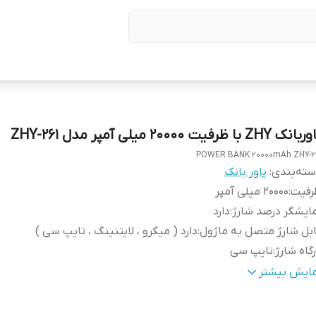
نک ZHY با ظرفیت 20000 میلی آمپر مدل ZHY-261
POWER BANK 20000mAh ZHY-2
ته‌بندی
:
پاور بانک
رفیت
:
20000 میلی آمپر
ایشگر درصد شارژ
:
دارد
بل شارژ متصل به ماژول
:
دارد ( میکرو ، لایتنینگ ، تایپ سی )
گاه شارژ
:
تایپ سی
داد درگاه خروجی USB
:
2
مایش بیشتر
وان خروجی
:
12 وات