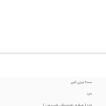
20000 میلی آمپر
دارد
دارد ( میکرو ، لایتنینگ ، تایپ سی )