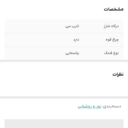
مشخصات
درگاه شارژ
تایپ سی
چراغ قوه
دارد
نوع فندک
پلاسمایی
امکانات
ضد آب ، قطب نما
نظرات
ظرفیت باتری
320 میلی آمپری
تعداد حالت های
4
چراغ
دسته‌بندی
:
نور و روشنایی
اقلام همراه
کابل شارژ ، بند همراه