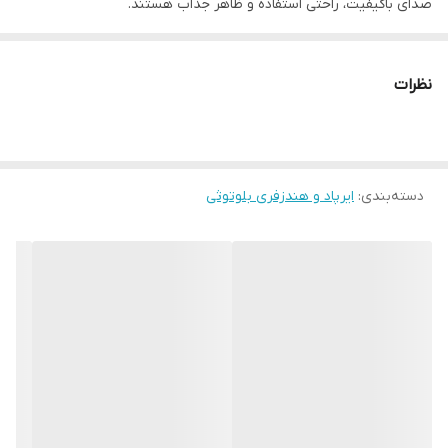
صدای باکیفیت، راحتی استفاده و ظاهر جذاب هستند.
این محصول با بهره‌گیری از فناوری Bluetooth 5.49 اتصال سریع و
قابلیت مکالمه
دارد
پایداری را با انواع گوشی‌های هوشمند، تبلت و لپ‌تاپ فراهم می‌کند.
نظرات
مناسب برای
استفاده روزمره
طراحی داخل گوشی باعث قرارگیری بهتر در گوش شده و برای استفاده
طولانی‌مدت مناسب است.
ویژگی‌های برجسته:
دسته‌بندی
:
✅ صدای قدرتمند با فناوری Extra Bass
ایرپاد و هندزفری بلوتوثی
X55 با تمرکز روی بیس عمیق، تجربه شنیداری جذابی برای گوش دادن
به موسیقی، فیلم و بازی ایجاد می‌کند.
✅ نمایشگر دیجیتال شارژ باتری
کیس شارژ دارای صفحه نمایش دیجیتال است که میزان شارژ باقی‌مانده
را نمایش می‌دهد و مدیریت شارژ را آسان‌تر می‌کند.
✅ کنترل لمسی هوشمند
با لمس ایربادز می‌توانید موسیقی را کنترل کنید، تماس‌ها را پاسخ دهید