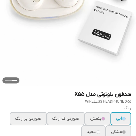
هدفون بلوتوثی مدل X55
WIRELESS HEADPHONE X55
رنگ
آبی
بنفش
صورتی کم رنگ
صورتی پر رنگ
مشکی
سفید