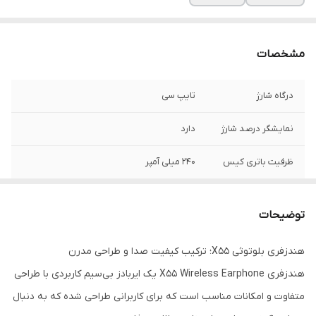
مشخصات
درگاه شارژ
تایپ سی
نمایشگر درصد شارژ
دارد
ظرفیت باتری کیس
240 میلی آمپر
ظرفیت باتری
30 میلی آمپر
هدفون ها
توضیحات
اقلام همراه
کابل شارژ ، دفترچه راهنما
هندزفری بلوتوثی X55؛ ترکیب کیفیت صدا و طراحی مدرن
هندزفری X55 Wireless Earphone یک ایربادز بی‌سیم کاربردی با طراحی
سازگار
با انواع تلفن همراه
متفاوت و امکانات مناسب است که برای کاربرانی طراحی شده که به دنبال
برد بلوتوث
10 متر