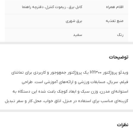
اقلام همراه
کابل برق ، ریموت کنترل، دفترچه راهنما
منبع تغذیه
برق شهری
رنگ
سفید
قابلیت تنظیم زاویه
دارد
توضیحات
قابلیت تنظیم
دارد
فوکوس تصویر
ویدئو پروژکتور HY300 یک پروژکتور جمع‌وجور و کاربردی برای تماشای
فیلم، سریال، مسابقات ورزشی و ارائه‌های آموزشی است. طراحی
درگاه USB
دارد
استوانه‌ای مدرن، وزن سبک و ابعاد کوچک باعث شده این دستگاه به
درگاه HDMI
دارد
گزینه‌ای مناسب برای استفاده در منزل، اتاق خواب، محل کار و سفر تبدیل
شود.
درگاه جک 3.5
دارد
میلیمتری
این پروژکتور از طریق درگاه HDMI به لپ‌تاپ، کنسول بازی، گیرنده
نظرات
دیجیتال و سایر دستگاه‌ها متصل می‌شود و همچنین با پورت USB امکان
بلوتوث
دارد