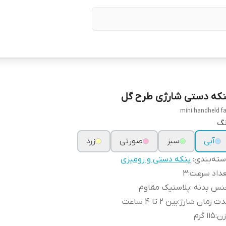
نکه دستی شارژی طرح گل
mini handheld f
نگ
آبی
سبز
صورتی
زرد
ته‌بندی
:
پنکه دستی و رومیزی
عداد سرعت
:
3
نس بدنه
:
پلاستیک مقاوم
ت زمان شارژ
:
بین 2 تا 4 ساعت
زن
:
115 گرم