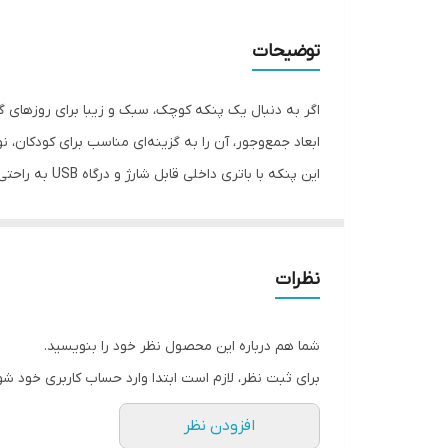
وزن
توضیحات
ابعاد
اگر به دنبال یک پنکه کوچک، سبک و زیبا برای روزهای 
توان خروجی
ابعاد جمع‌وجور، آن را به گزینه‌ای مناسب برای کودکان، ن
این پنکه با 
اقلام همراه
نیز فراهم می‌کند.
درگاه شارژ
ویژگی‌ها
✔ طراحی فانتزی و جذاب گلدار
نوع پایه نگهدارنده
نظرات
✔ باتری داخلی قابل شارژ
✔ شارژ از طریق کابل USB
شما هم درباره این محصول نظر خود را بنویسید.
✔ سبک و قابل حمل
برای ثبت نظر، لازم است ابتدا وارد حساب کاربری خود شو
✔ قابلیت استفاده دستی و رومیزی
افزودن نظر
✔ مناسب منزل، محل کار، خودرو و سفر