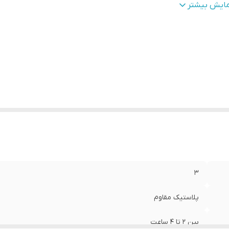
عاد
:
15*5.3*7.8 سانتی متر
مایش بیشتر
وان خروجی
:
1.5 وات
لام همراه
:
پایه نگهدارنده ، کابل شارژ میکرو
گاه شارژ
:
میکرو
ع پایه نگهدارنده
:
هولدر دار
3
پلاستیک مقاوم
بین 2 تا 4 ساعت