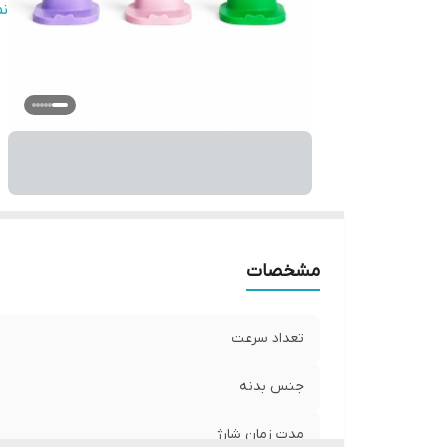
اب
ن
ت
اق
در
نو
مشخصات
تعداد سرعت
جنس بدنه
مدت زمان شارژ