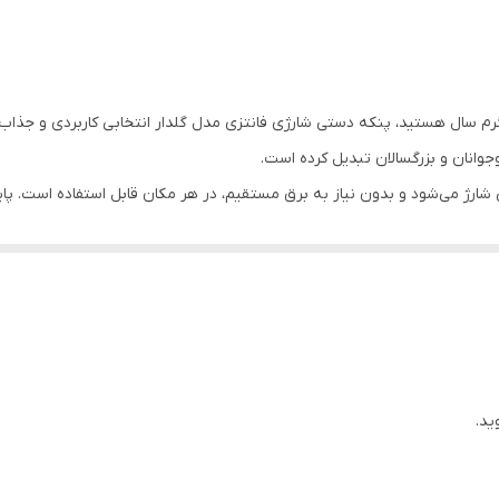
115 گرم
15*5.3*7.8 سانتی متر
گرم سال هستید، پنکه دستی شارژی فانتزی مدل گلدار انتخابی کاربردی و جذاب
1.5 وات
وجوانان و بزرگسالان تبدیل کرده است.
باتری داخلی قابل شارژ و درگاه USB به راحتی شارژ می‌شود و بدون نیاز به برق مستقیم، در هر مکان قاب
پایه نگهدارنده ، کابل شارژ میکرو
میکرو
هولدر دار
ید.