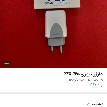
شارژر دیواری PZX P25
TRAVEL ADAPTER PZX P25
برند:
PZX
مشخصات