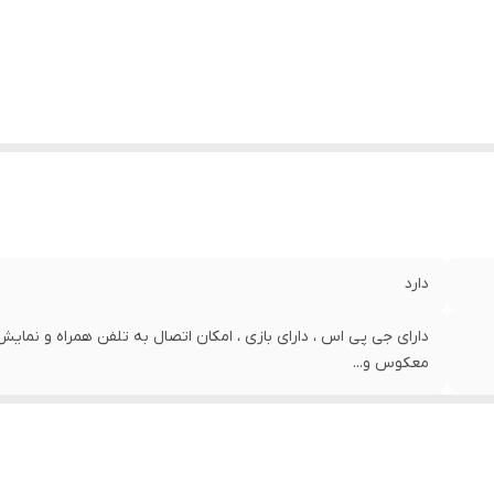
د بلوتوث
:
15 متر
م افزار اختصاصی
:
دارد
مایشگر لمسی
:
دارد
لام همراه
:
کابل شارژ ، دفترچه راهنما
بلیت شارژ وایرلس
:
دارد
یز کنسلینگ
:
دارد
پیکر
:
دارد
دارد
دارای جی پی اس ، دارای بازی ، امکان اتصال به تلفن همراه و نمایش 
معکوس و...
سفید
عالی