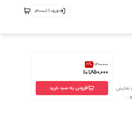
ورود | ثبت‌نام
19
%
2,300,000
1,850,000
افزودن به سبد خرید
و نمایش
...