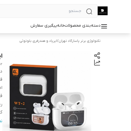
دسته‌بندی محصولات
خانه
پیگیری سفارش
تکنولوژی برتر پاسارگاد تهران
/
ایرپاد و هندزفری بلوتوثی
ا
-2
دس
قا
ام
قا
ر
ک
من
ن
قا