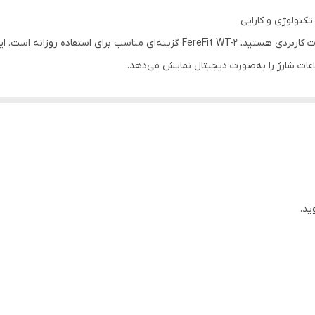
آقایان و بانوان
اگر به دنبال یک هندزفری بی‌سیم با ظاهر شیک و امکانات کاربردی هستید، FereFit WT-2
دارد
ت شارژ را به‌صورت دیجیتال نمایش می‌دهد.
15 متر
 همیشه از میزان شارژ ایربادها و محفظه شارژ مطلع باشید. طراحی سبک و ا
دارد
دارد
‌صورت واضح
کابل شارژ ، دفترچه راهنما
ید.
دارد
نگام گوش دادن به موسیقی و مکالمه
دارد
نلاین
دارد
 لپ‌تاپ