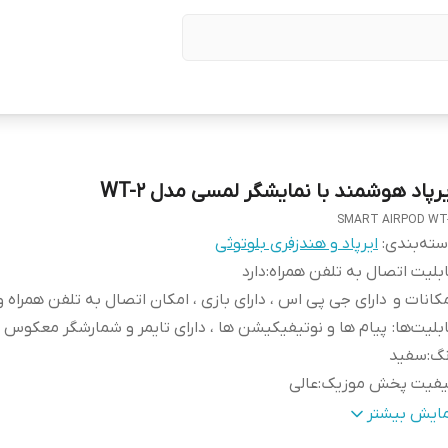
یرپاد هوشمند با نمایشگر لمسی مدل WT-2
SMART AIRPOD WT
ته‌بندی
:
ایرپاد و هندزفری بلوتوثی
بلیت اتصال به تلفن همراه
:
دارد
کانات و
دارای جی پی اس ، دارای بازی ، امکان اتصال به تلفن همراه 
بلیت‌ها
:
پیام ها و نوتیفیکیشن ها ، دارای تایمر و شمارشگر معکوس و
نگ
:
سفید
یفیت پخش موزیک
:
عالی
اسب برای
:
آقایان و بانوان
مایش بیشتر
بلیت مکالمه
:
دارد