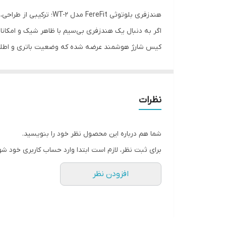
مناسب برای
هندزفری بلوتوثی FereFit مدل WT-2؛ ترکیبی از طراحی، تکنولوژی و کارایی
قابلیت مکالمه
کیس شارژ هوشمند عرضه شده که وضعیت باتری و اطلاعا
برد بلوتوث
کیس شارژ دارای صفحه نمایش بوده و به شما کمک می‌کند
طولانی‌مدت احساس راحتی داشته باشید.
نرم افزار اختصاصی
ویژگی‌های برجسته هندزفری FereFit WT-2:
نظرات
نمایشگر لمسی
✅ کیس شارژ هوشمند با نمایشگر دیجیتال
نمایش میزان باتری و وضعیت شارژ گوشی‌ها و کیس به
اقلام همراه
شما هم درباره این محصول نظر خود را بنویسید.
✅ کاهش نویز هوشمند (Smart Noise Reduction)
برای ثبت نظر، لازم است ابتدا وارد حساب کاربری خود شو
قابلیت شارژ وایرلس
کمک به کاهش صداهای مزاحم محیط برای تجربه بهتر ه
افزودن نظر
✅ میکروفون با کیفیت برای تماس‌های شفاف
نویز کنسلینگ
انتقال صدای واضح‌تر هنگام تماس‌های تلفنی و جلسات آ
اسپیکر
✅ اتصال بی‌سیم پایدار بلوتوثی
اتصال سریع و راحت به انواع گوشی‌های هوشمند، تبلت و