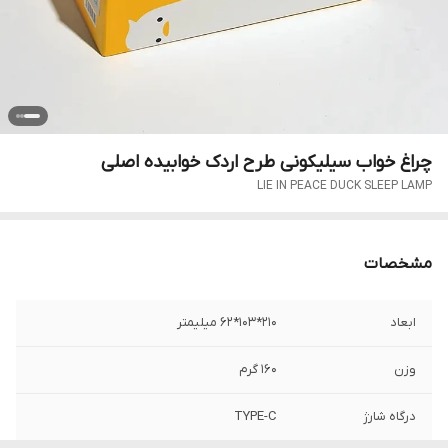
چراغ خواب سیلیکونی طرح اردک خوابیده اصلی
LIE IN PEACE DUCK SLEEP LAMP
مشخصات
ابعاد
210‌*‌103‌*‌62 میلیمتر
وزن
۱۶۰ گرم
درگاه شارژ
TYPE-C