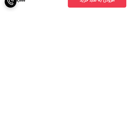
افزودن به سبد خرید
850,000
برگشت به بالا
ارسال ویژه
ارتباط با پشتیبانی
ضمانت اصالت کالا
48ساعت مهلت تست بعد از
تحویل کالا