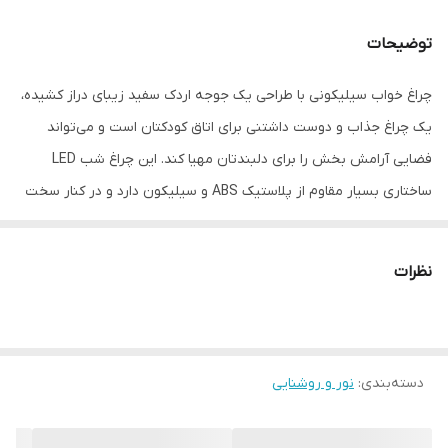
اقلام همراه
کابل شارژ
توضیحات
قابلیت تنظیم زمان
دارد (30 دقیقه)
خاموش شدن
چراغ خواب سیلیکونی با طراحی یک جوجه اردک سفید زیبای دراز کشیده،
یک چراغ جذاب و دوست داشتنی برای اتاق کودکتان است و می‌تواند
قابلیت تنظیم نور
دارد
فضایی آرامش بخش را برای دلبندتان مهیا کند. این چراغ شب LED
نوع لامپ
LED
ساختاری بسیار مقاوم از پلاستیک ABS و سیلیکون دارد و در کنار سخت
بودن، بدنه از نرمی و لطافت بالایی برخوردار است و با پوست هم
جنس
سیلیکونی
سازگاری دارد. ابعادی برابر با 210‌x‌103‌x‌62 میلیمتر دارد و وزن آن 160 گرم
نظرات
است.
دسته‌بندی
:
نور و روشنایی