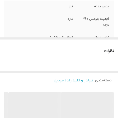
جنس بدنه
فلز
قابلیت چرخش 360
دارد
درجه
مناسب برای
انواع تلفن همراه
رنگ
مشکی
نظرات
دسته‌بندی
:
هولدر و نگهدارنده موبایل