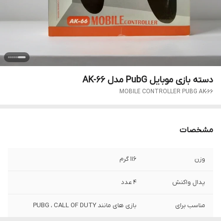
دسته بازی موبایل PubG مدل AK-66
MOBILE CONTROLLER PUBG AK-66
مشخصات
وزن
116 گرم
پدال واکنش
4 عدد
مناسب برای
بازی های مانند PUBG ، CALL OF DUTY