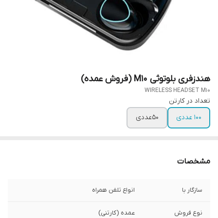
هندزفری بلوتوثی M10 (فروش عمده)
WIRELESS HEADSET M10
تعداد در کارتن
100 عددی
50عددی
مشخصات
سازگار با
انواع تلفن همراه
نوع فروش
عمده (کارتنی)