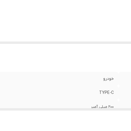
رفیت
:
140 میلی لیتر
داد حالت پاف
:
3 حالت
خودرو
TYPE-C
200 میلی آمپر
کابل شارژ