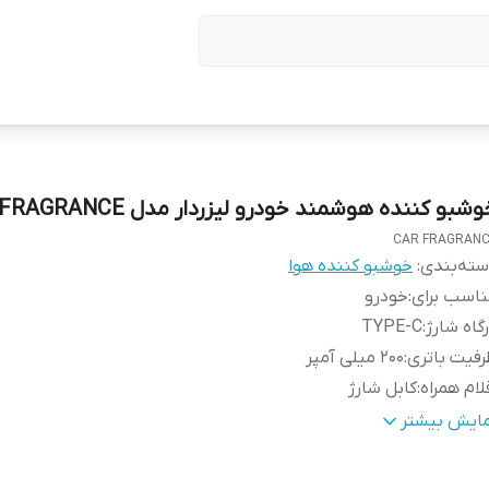
شبو کننده هوشمند خودرو لیزردار مدل CAR FRAGRANCE
CAR FRAGRAN
ته‌بندی
:
خوشبو کننده هوا
اسب برای
:
خودرو
گاه شارژ
:
TYPE-C
فیت باتری
:
200 میلی آمپر
لام همراه
:
کابل شارژ
زر
:
دارد
مایش بیشتر
لکرد در دما
:
0 تا 60 درجه
ع دکمه
:
لمسی