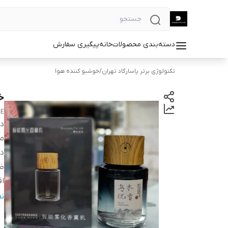
دسته‌بندی محصولات
خانه
پیگیری سفارش
تکنولوژی برتر پاسارگاد تهران
/
خوشبو کننده هوا
خو
CE
دس
من
در
ظر
اق
لی
ن
عم
نو