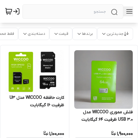
جدیدترین
برندها
قیمت
دسته‌بندی
فقط محص
کارت حافظه WICCOO مدل U3
ظرفیت 16 گیگابایت
فلش مموری WICCOO مدل
USB 3.0 ظرفیت 64 گیگابایت
1,100,000
1,900,000