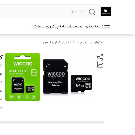
دسته‌بندی محصولات
خانه
پیگیری سفارش
تکنولوژی برتر پاسارگاد تهران
/
رم و فلش
کارت
OO
بر
دس
ظ
س
خ