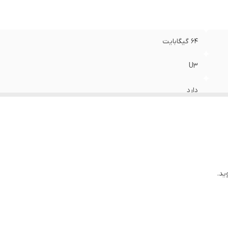
64 گیگابایت
U3
دارد
ید.