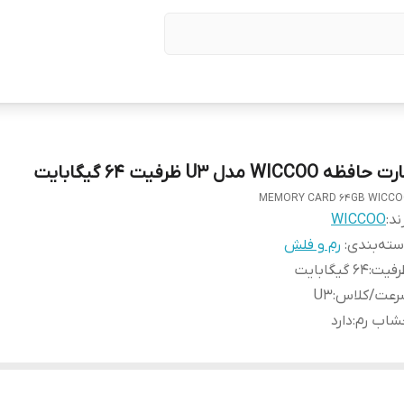
 حافظه WICCOO مدل U3 ظرفیت 64 گیگابایت
MEMORY CARD 64GB WICC
ند:
WICCOO
ته‌بندی
:
رم و فلش
رفیت
:
64 گیگابایت
رعت/کلاس
:
U3
شاب رم
:
دارد