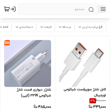
پربازدیدترین
برندها
قیمت
دسته‌بندی
فقط م
کابل شارژ سوپرفست شیائومی
شارژر دیواری فست شارژ
اورجینال
شیائومی 33W (کپی)
400,000
12
%
485,000
349,000