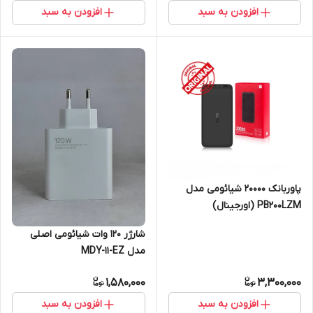
افزودن به سبد
افزودن به سبد
پاوربانک 20000 شیائومی مدل
PB200LZM (اورجینال)
شارژر 120 وات شیائومی اصلی
مدل MDY-11-EZ
1,580,000
3,300,000
افزودن به سبد
افزودن به سبد