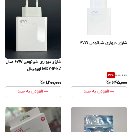
شارژر دیواری شیائومی 67W
شارژر دیواری شیائومی 67W مدل
MDY-12-EZ اورجینال
800,000
19
%
1,200,000
645,000
افزودن به سبد
افزودن به سبد