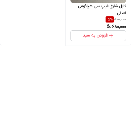
کابل شارژ تایپ سی شیائومی
اصلی
800,000
15
%
680,000
افزودن به سبد