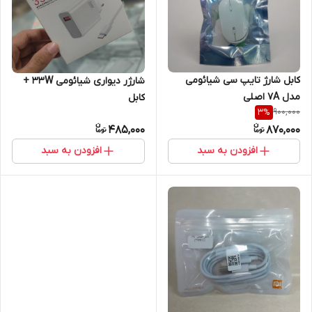
کابل شارژ تایپ سی شیائومی
شارژر دیواری شیائومی 33W +
مدل 7A اصلی
کابل
900,000
3
%
485,000
870,000
افزودن به سبد
افزودن به سبد