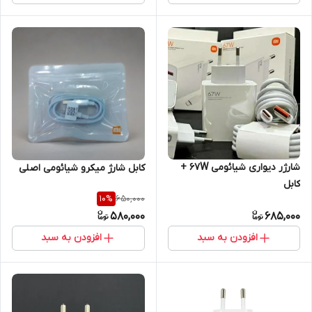
شارژر دیواری شیائومی 67W +
کابل شارژ میکرو شیائومی اصلی
کابل
650,000
10
%
580,000
685,000
افزودن به سبد
افزودن به سبد