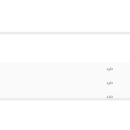
دارد
دارد
دارد
گوشی های شیائومی و محصولات دارای درگاه Type-C