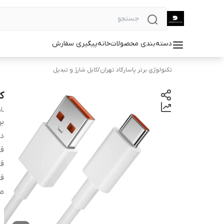
دسته‌بندی محصولات
خانه
پیگیری سفارش
تکنولوژی برتر پاسارگاد تهران
/
کابل شارژ و تبدیل
ک
AL
بر
دس
قا
قا
قا
من