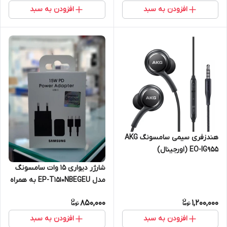
افزودن به سبد
افزودن به سبد
هندزفری سیمی سامسونگ AKG
EO-IG955 (اورجینال)
شارژر دیواری 15 وات سامسونگ
مدل EP-T1510NBEGEU به همراه
کابل شارژ USB-C
850,000
1,200,000
افزودن به سبد
افزودن به سبد