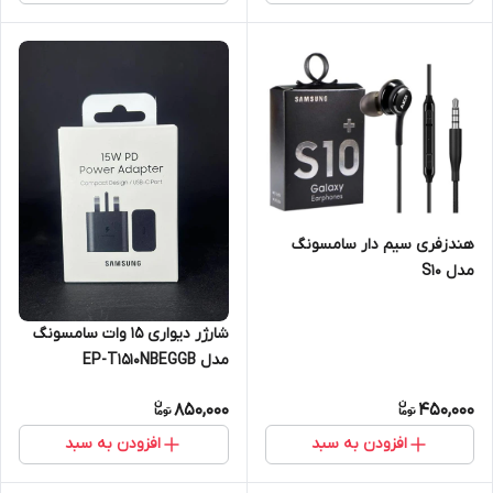
هندزفری سیم دار سامسونگ
مدل S10
شارژر دیواری 15 وات سامسونگ
مدل EP-T1510NBEGGB
850,000
450,000
افزودن به سبد
افزودن به سبد