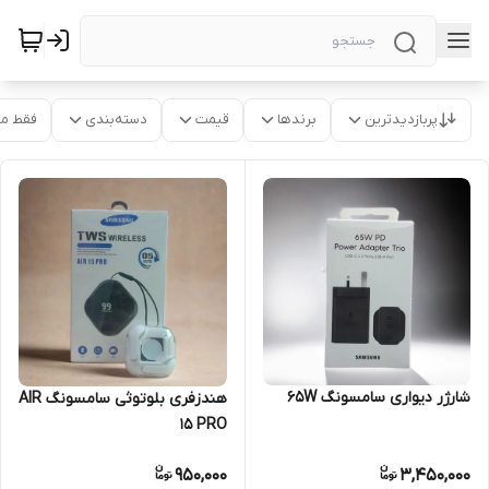
پربازدیدترین
برندها
قیمت
دسته‌بندی
فقط م
شارژر دیواری سامسونگ 65W
هندزفری بلوتوثی سامسونگ AIR
15 PRO
950,000
3,450,000