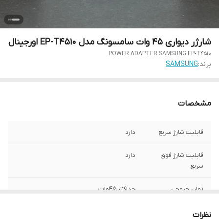
شارژر دیواری 45 وات سامسونگ مدل EP-T4510 اورجینال
POWER ADAPTER SAMSUNG EP-T4510
برند:
SAMSUNG
مشخصات
قابلیت شارژ سریع
دارد
قابلیت شارژ فوق
دارد
سریع
توان خروجی
حداکثر 45وات
درگاه خروجی TYPE-
TYPE-C
نظرات