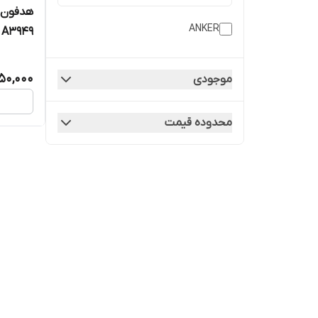
ANKER
R50i A3949 ا
50,000
موجودی
محدوده قیمت