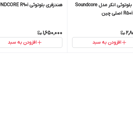
هدفون بلوتوثی انکر مدل Soundcore
هندزفری بلوتوثی SOUNDCORE R90i
صلی چین
1,650,000
2,8
افزودن به سبد
افزودن به سبد