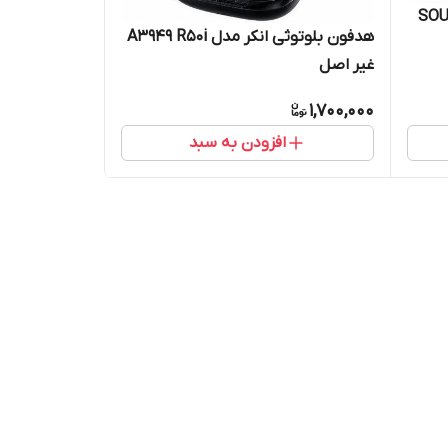
هدفون بلوتوثی انکر مدل A3949 R50i
غیر اصل
1,700,000
افزودن به سبد