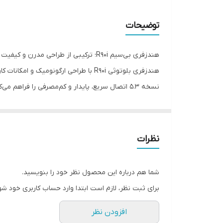
سازگار با
توضیحات
مناسب برای
هندزفری بی‌سیم R90i؛ ترکیبی از طراحی مدرن و کیفیت صدای قدرتمند
قابلیت مکالمه
هندزفری بلوتوثی R90i با طراحی ارگونو
نسخه 5.3 اتصال سریع، پایدار و کم‌مصرفی را فراهم می‌کند.
درایورهای 13 میلی‌متری صدایی شفاف، باس عمیق و جزئیات دقیق را ارائه می‌دهند تا از گوش دادن به موسیقی، تماشای فیلم و بازی لذت بیشتری ببرید.
نمایشگر دیجیتال تعبیه‌شده روی کیس شارژ، میزان باتر
ویژگی‌های برجسته هندزفری R90i
نظرات
✔ بلوتوث نسخه 5.3 با اتصال سریع و پایدار
✔ درایور 13 میلی‌متری با صدای شفاف و قدرتمند
شما هم درباره این محصول نظر خود را بنویسید.
✔ تا 10 ساعت پخش موسیقی با هر بار شارژ
برای ثبت نظر، لازم است ابتدا وارد حساب کاربری خود شو
✔ مجموعاً تا 30 ساعت شارژدهی با کیس شارژ
افزودن نظر
✔ نمایشگر LED هوشمند نمایش میزان باتری