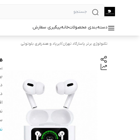
دسته‌بندی محصولات
خانه
پیگیری سفارش
تکنولوژی برتر پاسارگاد تهران
/
ایرپاد و هندزفری بلوتوثی
هن
0i
بر
دس
در
اق
نم
سا
من
ن
قا