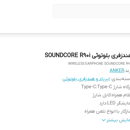
دزفری بلوتوثی SOUNDCORE R90i
WIRELESS EARPHONE SOUNDCORE R9
ند:
ANKER
ته‌بندی
:
ایرپاد و هندزفری بلوتوثی
گاه شارژ Type-C
:
Type-C
لام همراه
:
کابل شارژ
ایشگر LED
:
دارد
زگار با
:
انواع تلفن همراه
اسب برای
:
استفاده روزمره ، ورزشی
مایش بیشتر
بلیت مکالمه
:
دارد