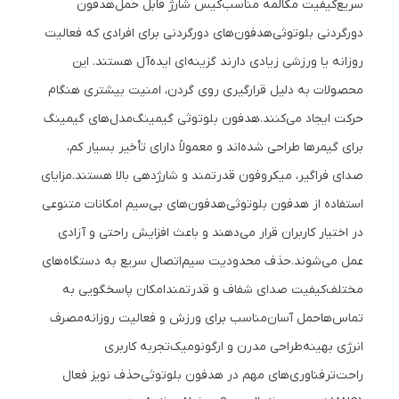
سریع
کیفیت مکالمه مناسب
کیس شارژ قابل حمل
هدفون
دورگردنی بلوتوثی
هدفون‌های دورگردنی برای افرادی که فعالیت
روزانه یا ورزشی زیادی دارند گزینه‌ای ایده‌آل هستند. این
محصولات به دلیل قرارگیری روی گردن، امنیت بیشتری هنگام
حرکت ایجاد می‌کنند.
هدفون بلوتوثی گیمینگ
مدل‌های گیمینگ
برای گیمرها طراحی شده‌اند و معمولاً دارای تأخیر بسیار کم،
صدای فراگیر، میکروفون قدرتمند و شارژدهی بالا هستند.
مزایای
استفاده از هدفون بلوتوثی
هدفون‌های بی‌سیم امکانات متنوعی
در اختیار کاربران قرار می‌دهند و باعث افزایش راحتی و آزادی
عمل می‌شوند.
حذف محدودیت سیم
اتصال سریع به دستگاه‌های
مختلف
کیفیت صدای شفاف و قدرتمند
امکان پاسخگویی به
تماس‌ها
حمل آسان
مناسب برای ورزش و فعالیت روزانه
مصرف
انرژی بهینه
طراحی مدرن و ارگونومیک
تجربه کاربری
راحت‌تر
فناوری‌های مهم در هدفون بلوتوثی
حذف نویز فعال