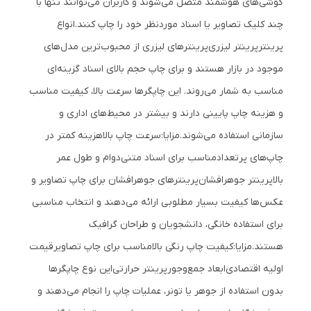
گوشی‌های هوشمند متصل می‌شوند و کاربران می‌توانند تنها با
چند کلیک تصاویر یا اسناد موردنظر خود را چاپ کنند.
انواع
پرینتر
پرینتر لیزری
پرینترهای لیزری از محبوب‌ترین مدل‌های
موجود در بازار هستند و برای چاپ حجم بالای اسناد گزینه‌ای
مناسب به شمار می‌روند. این چاپگرها سرعت بالا، کیفیت مناسب
و هزینه چاپ پایینی دارند و بیشتر در محیط‌های اداری و
سازمانی استفاده می‌شوند.
مزایا:
سرعت چاپ بالا
هزینه کمتر در
چاپ‌های پرتعداد
مناسب برای اسناد متنی
دوام و طول عمر
بالا
پرینتر جوهرافشان
پرینترهای جوهرافشان برای چاپ تصاویر و
عکس‌ها کیفیت بسیار مطلوبی ارائه می‌دهند و انتخاب مناسبی
برای استفاده خانگی، دانشجویان و طراحان گرافیک
هستند.
مزایا:
کیفیت چاپ رنگی بالا
مناسب برای چاپ تصاویر
قیمت
اولیه اقتصادی
ابعاد جمع‌وجور
پرینتر حرارتی
این نوع چاپگرها
بدون استفاده از جوهر یا تونر، عملیات چاپ را انجام می‌دهند و