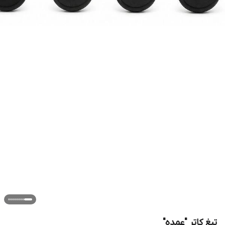
تیغ کاتر "عمده"