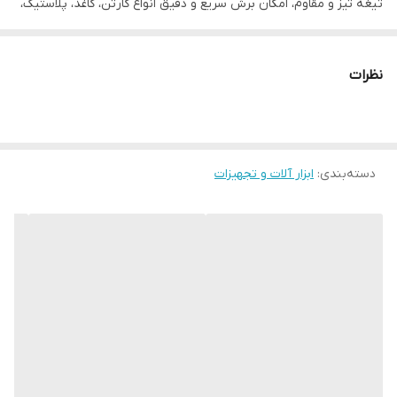
تیغه تیز و مقاوم، امکان برش سریع و دقیق انواع کارتن، کاغذ، پلاستیک،
نایلون و بسته‌بندی‌ها را فراهم می‌کند.
طراحی ارگونومیک بدنه باعث می‌شود هنگام استفاده، کنترل بیشتری
نظرات
روی برش داشته باشید و دست کمتر خسته شود. همچنین وجود قفل
ایمنی و مکانیزم ثابت‌کننده تیغه، امنیت و دقت کار را افزایش می‌دهد.
ویژگی‌های محصول
دسته‌بندی
:
✅ تیغه فولادی تیز و بادوام
ابزار آلات و تجهیزات
✅ مناسب برای برش کارتن، کاغذ، پلاستیک و نایلون
✅ مجهز به قفل ایمنی برای جلوگیری از حرکت ناخواسته تیغه
✅ بدنه سبک و مقاوم با طراحی ارگونومیک
✅ استفاده آسان و روان
✅ مناسب برای مصارف خانگی، اداری و صنعتی
✅ رنگ‌بندی متنوع (سبز، آبی، قرمز و زرد)
مشخصات فنی