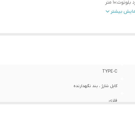
د بلوتوث
:
10 متر
گاه کارت SD
:
ندارد
مایش بیشتر
TYPE-C
کابل شارژ ، بند نگهدارنده
فلزی
10 متر
ندارد