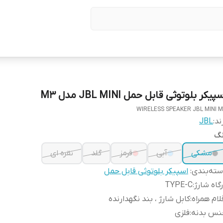
پیکر بلوتوثی قابل حمل JBL MINI مدل M3
WIRELESS SPEAKER JBL MINI 
ند:
JBL
نگ
مشکی
آبی
قرمز
گلد
نقره ای
ته‌بندی
:
اسپیکر بلوتوثی قابل حمل
گاه شارژ
:
TYPE-C
لام همراه
:
کابل شارژ ، بند نگهدارنده
نس بدنه
:
فلزی