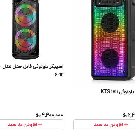
اسپی
6212
وثی KTS 1711
4,400,000
2,
افزودن به سبد
افزودن به سبد