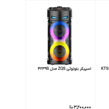
اسپیکر بلوتوثی ZQS مدل 4239S
کر بلوتوثی قابل حمل مدل KTS-
3,200,000