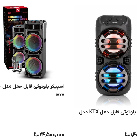
اسپی
1707
اسپیکر بلوتوثی قابل حمل KTX مدل
24,500,000
1,