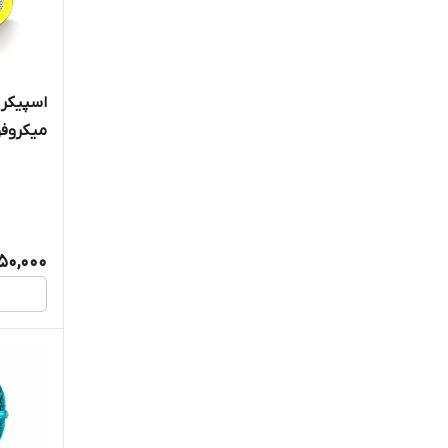
KHONJI
kts
KTS
میکروف
KTX
LENOVO
PARMA
50,000
ZQS