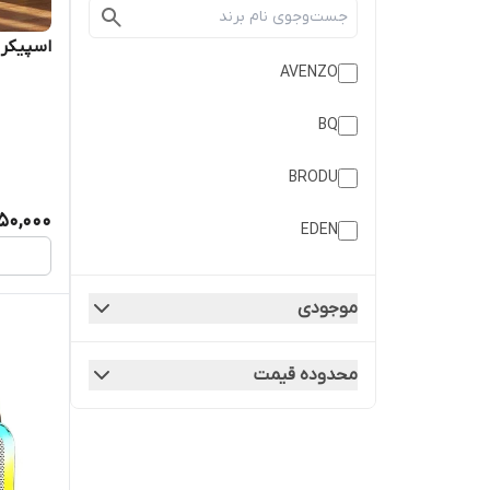
اسپیکر ب
AVENZO
BQ
BRODU
50,000
EDEN
GREATNICE
موجودی
GTS
محدوده قیمت
JBL
KBROAD