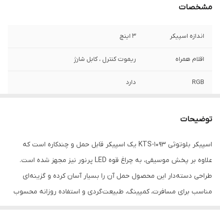
مشخصات
اندازه اسپیکر
3 اینچ
اقلام همراه
ریموت کنترل ، کابل شارژ
RGB
دارد
TWS
دارد
توضیحات
درگاه شارژ
میکرو
اسپیکر بلوتوثی KTS-1093 یک اسپیکر قابل حمل و چندکاره است که
درگاه میکروفون
دارد
علاوه بر پخش موسیقی، به چراغ قوه LED پرنور نیز مجهز شده است.
درگاه AUX
دارد
طراحی دسته‌دار این محصول حمل آن را بسیار آسان کرده و گزینه‌ای
مناسب برای مسافرت، کمپینگ، طبیعت‌گردی و استفاده روزانه محسوب
برد بلوتوث
10 متر
می‌شود.