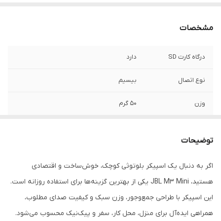
مشخصات
درگاه کارت SD
دارد
نوع اتصال
بیسیم
وزن
۵۰ گرم
اقلام همراه
بند برای اسپیکر , کابل برای شارژ
توضیحات
کلید ولوم
دارد
اگر به دنبال یک اسپیکر بلوتوثی کوچک، خوش‌ساخت و اقتصادی
برد بلوتوث
10 متر
هستید، JBL M3 Mini یکی از بهترین گزینه‌ها برای استفاده روزانه است.
درگاه شارژ
تایپ سی
این اسپیکر با طراحی جمع‌وجور، وزن سبک و کیفیت صدای مطلوب،
همراهی ایده‌آل برای منزل، محل کار، سفر و پیک‌نیک محسوب می‌شود.