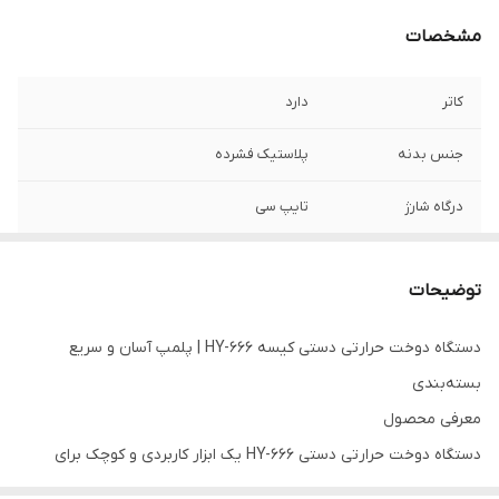
مشخصات
کاتر
دارد
جنس بدنه
پلاستیک فشرده
درگاه شارژ
تایپ سی
اقلام همراه
کابل شارژ، دفترچه راهنما
توضیحات
ظرفیت باتری
300 میلی آمپر
دستگاه دوخت حرارتی دستی کیسه HY-666 | پلمپ آسان و سریع
توان
16 وات
بسته‌بندی
مناسب برای
پلی پروپلین،پلی اتیلن ، کیسه های فویل
معرفی محصول
آلومینیومی روکش دار، پلی وینیل کلراید
دستگاه دوخت حرارتی دستی HY-666 یک ابزار کاربردی و کوچک برای
ضخامت کمتر از 0.1 میلی متر
بسته‌بندی و پلمپ انواع کیسه‌های پلاستیکی است. با استفاده از این