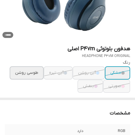
هدفون بلوتوثی P47m اصلی
HEADPHONE P47M ORIGINAL
رنگ
مشکی
آبی روشن
آبی تیره
طوسی روشن
صورتی
بنفش
مشخصات
RGB
دارد