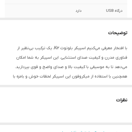
درگاه USB
دارد
درگاه کارت SD
دارد
توضیحات
تعداد میکروفون
یک عدد
همراه
با افتخار معرفی می‌کنیم اسپیکر بلوتوث K12، یک ترکیب بی‌نظیر از
فناوری مدرن و کیفیت صدای استثنایی. این اسپیکر به شما امکان
بند نگهدارنده
دارد (طرح چرم)
می‌دهد تا به موسیقی با کیفیت بالا و صدای واضح و قوی بپردازید.
درگاه AUX
دارد
همچنین با استفاده از میکروفون این اسپیکر لحظات خوش و بامزه با
همراهان خود ایجاد کنید. با توان خروجی بالا و فناوری‌های پیشرفته، K12
هر نوت و جزئی از موسیقی را با کیفیتی بی‌نظیر پخش می‌کند. با این
نظرات
اسپیکر، می‌توانید به راحتی از طریق بلوتوث به دستگاه‌های مختلف
متصل شوید و موسیقی مورد علاقه‌تان را پخش کنید. با طراحی مدرن و
جمع و جور، این اسپیکر به هر مکانی ستایش می‌آورد و جلوه‌ی منحصر