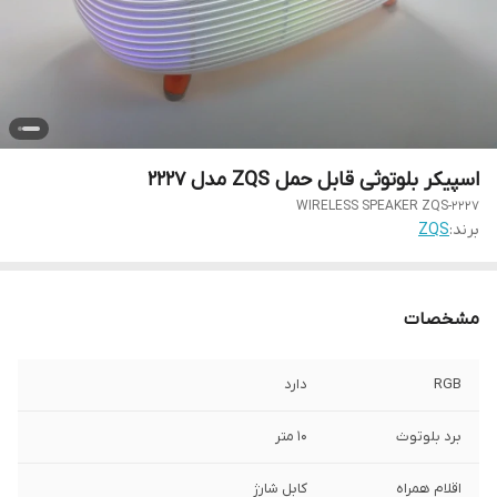
اسپیکر بلوتوثی قابل حمل ZQS مدل 2227
WIRELESS SPEAKER ZQS-2227
برند:
ZQS
مشخصات
RGB
دارد
برد بلوتوث
10 متر
اقلام همراه
کابل شارژ