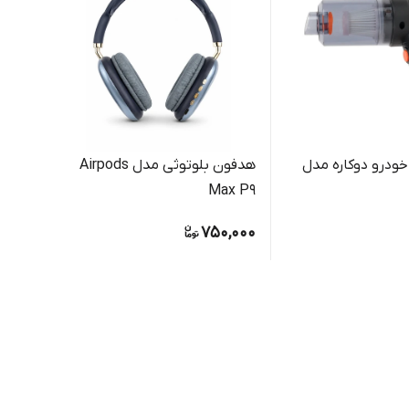
خودرو دوکاره مدل
هدفون بلوتوثی مدل Airpods
چراغ 
Max P9
lamp
0,000
750,000