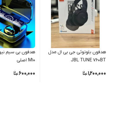
هدفون بلوتوثی جی بی ال مدل
هدفون بی سیم نی
JBL TUNE 760BT
M10 اصلی
600,000
1,200,000