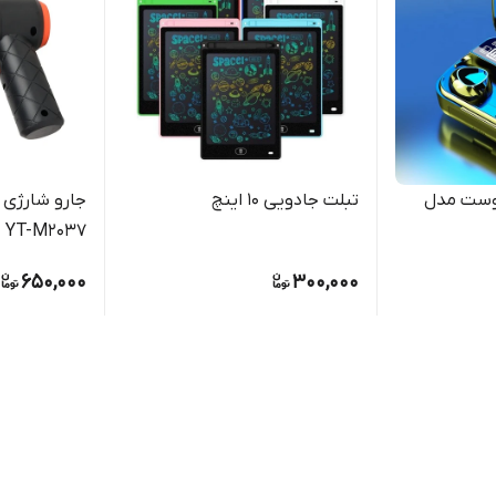
وست مدل
تبلت جادویی 10 اینچ
جارو شارژی 
YT-M2037
650,000
300,000