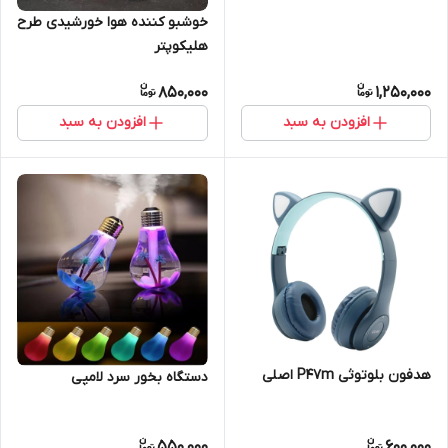
خوشبو کننده هوا خورشیدی طرح
هلیکوپتر
850,000
1,250,000
افزودن به سبد
افزودن به سبد
هدفون بلوتوثی P47m اصلی
دستگاه بخور سرد لامپی
550,000
600,000