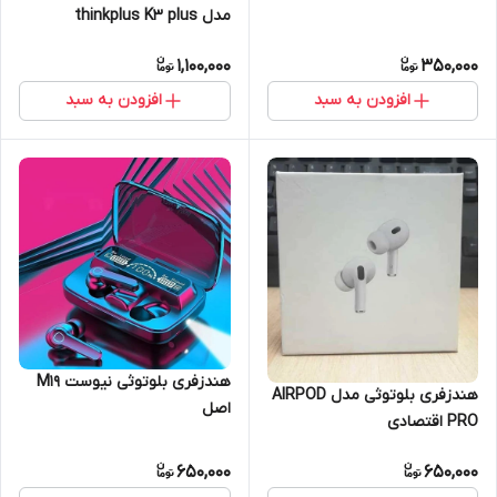
مدل thinkplus K3 plus
1,100,000
350,000
افزودن به سبد
افزودن به سبد
هندزفری بلوتوثی نیوست M19
هندزفری بلوتوثی مدل AIRPOD
اصل
PRO اقتصادی
650,000
650,000