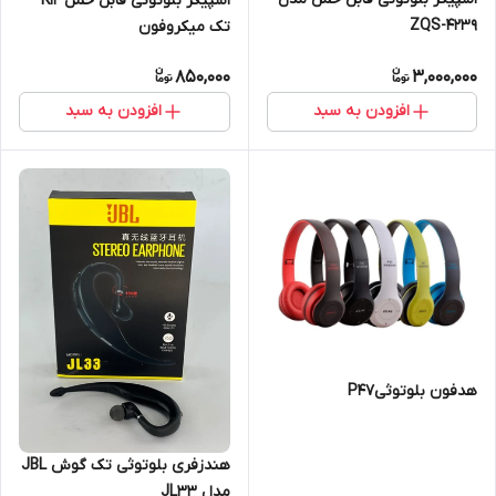
اسپیکر بلوتوثی قابل حمل K12
ZQS-4239
تک میکروفون
850,000
3,000,000
افزودن به سبد
افزودن به سبد
هدفون بلوتوثیP47
هندزفری بلوتوثی تک گوش JBL
مدل JL33