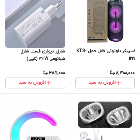
اسپیکر بلوتوثی قابل حمل KTS-
شارژر دیواری فست شارژ
1199
شیائومی 33W (کپی)
485,000
8,300,000
افزودن به سبد
افزودن به سبد