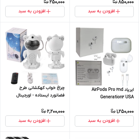
250,000
850,000
افزودن به سبد
افزودن به سبد
چراغ خواب کهکشانی طرح
ایرپاد AirPods Pro 2nd
فضانورد ایستاده - اورجینال
Generation2 USA
2,200,000
1,250,000
افزودن به سبد
افزودن به سبد