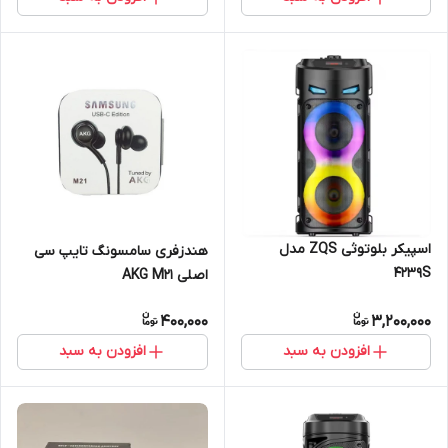
اسپیکر بلوتوثی ZQS مدل
هندزفری سامسونگ تایپ سی
4239S
اصلی AKG M21
400,000
3,200,000
افزودن به سبد
افزودن به سبد