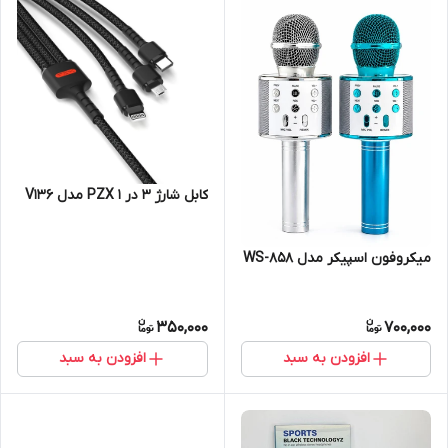
کابل شارژ 3 در 1 PZX مدل V136
میکروفون اسپیکر مدل WS-858
350,000
700,000
افزودن به سبد
افزودن به سبد