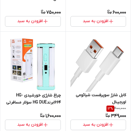
750,000
600,000
افزودن به سبد
افزودن به سبد
کابل شارژ سوپرفست شیائومی
چراغ شارژی خورشیدی HG-
اورجینال
1664برندHG DUE سولار مسافرتی
400,000
12
%
- ٣موج
1,600,000
349,000
افزودن به سبد
افزودن به سبد