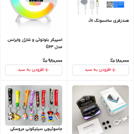
هندزفری سامسونگ J8
اسپیکر بلوتوثی و شارژر وایرلس
مدل G63
980,000
180,000
افزودن به سبد
افزودن به سبد
جاسوئیچی سیلیکونی عروسکی