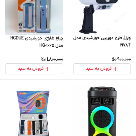
چراغ طرح دوربین خورشیدی مدل
چراغ شارژی خورشیدی HGDUE
2178T
مدل HG-1665
1,800,000
900,000
افزودن به سبد
افزودن به سبد