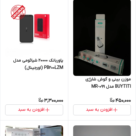
پاوربانک 20000 شیائومی مدل
PB200LZM (اورجینال)
موزن بینی و گوش شارژی
BUYTITI مدل MR-099
3,300,000
450,000
افزودن به سبد
افزودن به سبد