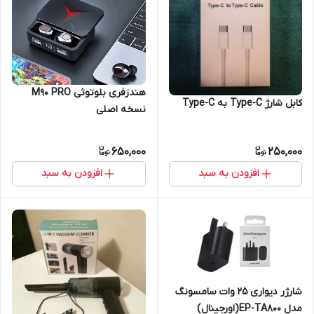
هندزفری بلوتوثی M90 PRO
کابل شارژ Type-C به Type-C
نسخه اصلی
650,000
250,000
افزودن به سبد
افزودن به سبد
شارژر دیواری 25 وات سامسونگ
مدل EP-TA800(اورجینال)