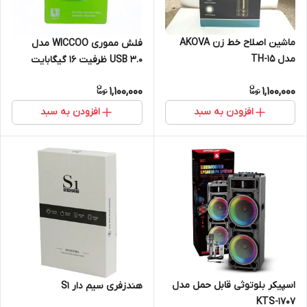
ماشین اصلاح خط زن AKOVA
فلش مموری WICCOO مدل
مدل TH-15
USB 3.0 ظرفیت 16 گیگابایت
1,100,000
1,100,000
افزودن به سبد
افزودن به سبد
اسپیکر بلوتوثی قابل حمل مدل
هندزفری سیم دار S1
KTS-1707