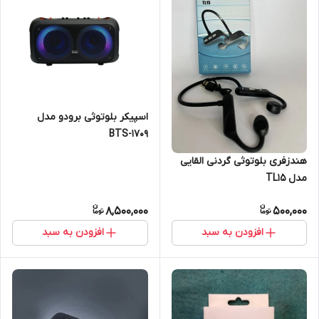
اسپیکر بلوتوثی برودو مدل
BTS-1709
هندزفری بلوتوثی گردنی القایی
مدل TL15
8,500,000
500,000
افزودن به سبد
افزودن به سبد