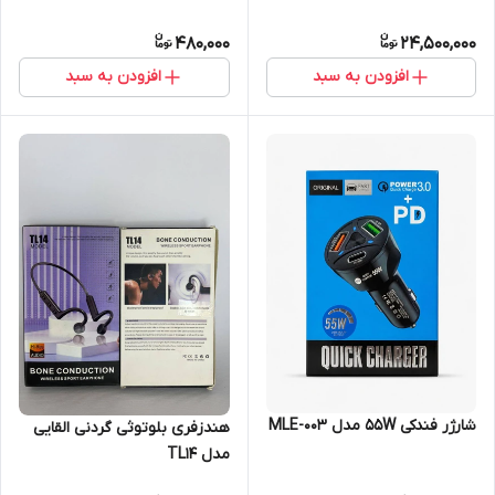
480,000
24,500,000
افزودن به سبد
افزودن به سبد
شارژر فندکی 55W مدل MLE-003
هندزفری بلوتوثی گردنی القایی
مدل TL14