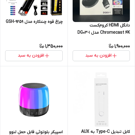
چراغ قوه چندکاره مدل GSH-9259
دانگل HDMI کروم‌کست
Chromecast ۴K مدل DG03-1
اصلی
1,350,000
1,900,000
افزودن به سبد
افزودن به سبد
کابل تبدیل Type-C به AUX
اسپیکر بلوتوثی قابل حمل لنوو