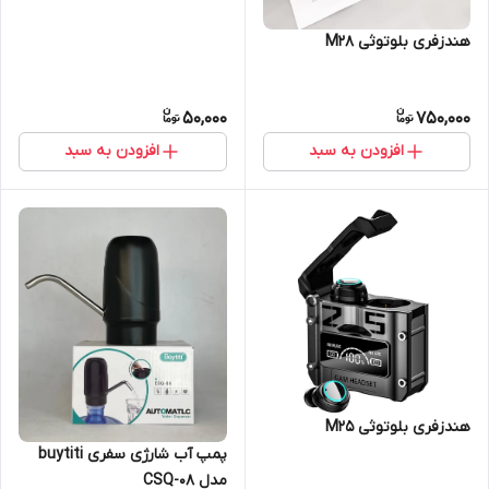
هندزفری بلوتوثی M28
50,000
750,000
افزودن به سبد
افزودن به سبد
هندزفری بلوتوثی M25
پمپ آب شارژی سفری buytiti
مدل CSQ-08