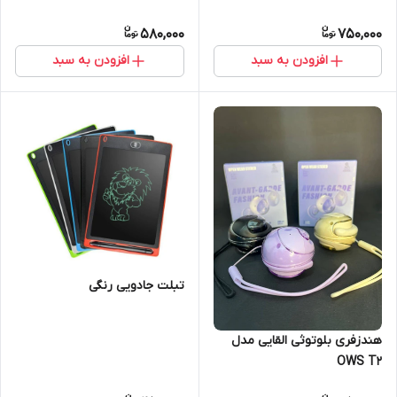
580,000
750,000
افزودن به سبد
افزودن به سبد
تبلت جادویی رنگی
هندزفری بلوتوثی القایی مدل
OWS T2